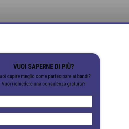
VUOI SAPERNE DI PIÙ?
uoi capire meglio come partecipare ai bandi?
Vuoi richiedere una consulenza gratuita?