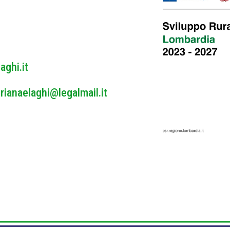
y
*
aghi.it
rianaelaghi@legalmail.it