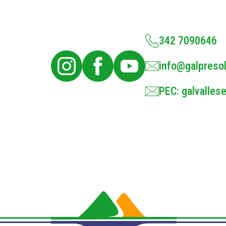
342 7090646
info@galpresol
PEC: galvallese