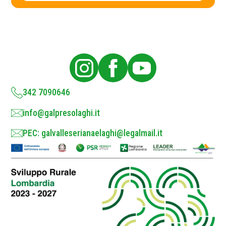
c
y
P
o
l
i
c
y
*
342 7090646
info@galpresolaghi.it
PEC: galvalleserianaelaghi@legalmail.it