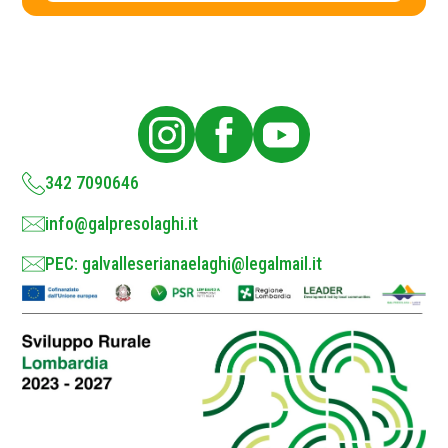
c
y
P
o
l
i
c
y
*
342 7090646
info@galpresolaghi.it
PEC: galvalleserianaelaghi@legalmail.it