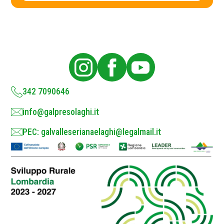
c
y
P
o
l
i
c
y
*
342 7090646
info@galpresolaghi.it
PEC: galvalleserianaelaghi@legalmail.it