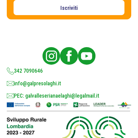
E
i
m
v
Iscriviti
a
a
i
c
l
y
P
o
l
i
c
y
*
342 7090646
info@galpresolaghi.it
PEC: galvalleserianaelaghi@legalmail.it