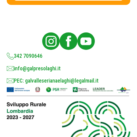
c
y
P
o
l
i
c
y
*
342 7090646
info@galpresolaghi.it
PEC: galvalleserianaelaghi@legalmail.it