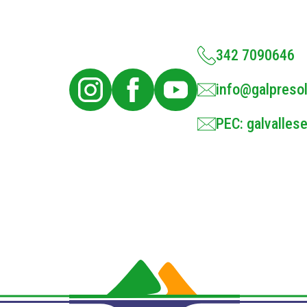
342 7090646
info@galpresol
PEC: galvallese