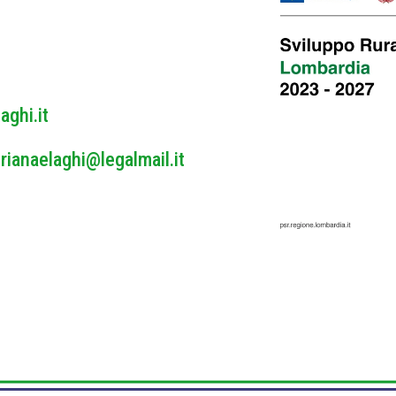
y
*
aghi.it
rianaelaghi@legalmail.it