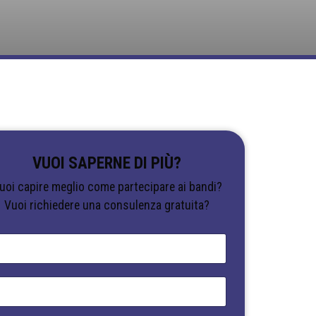
VUOI SAPERNE DI PIÙ?
uoi capire meglio come partecipare ai bandi?
Vuoi richiedere una consulenza gratuita?