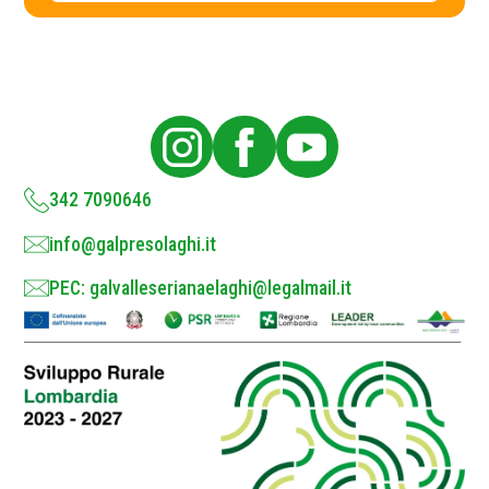
c
c
y
y
P
o
l
i
c
y
*
342 7090646
info@galpresolaghi.it
PEC: galvalleserianaelaghi@legalmail.it