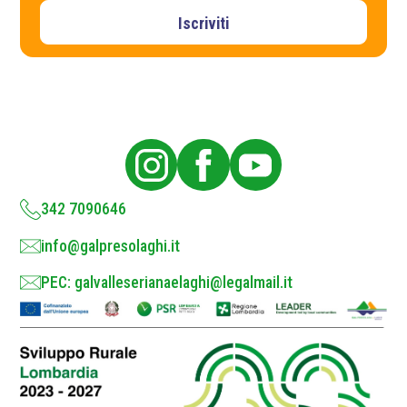
e
i
v
Iscriviti
a
c
y
P
o
l
i
c
y
*
342 7090646
info@galpresolaghi.it
PEC: galvalleserianaelaghi@legalmail.it