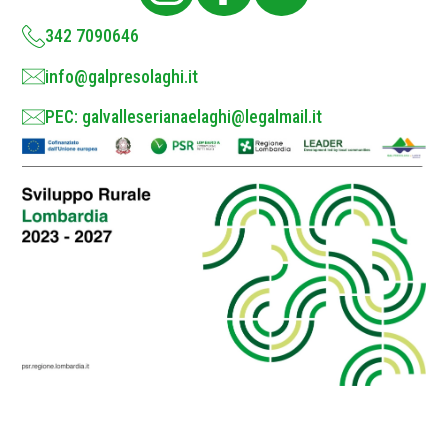
y
*
342 7090646
info@galpresolaghi.it
PEC: galvalleserianaelaghi@legalmail.it