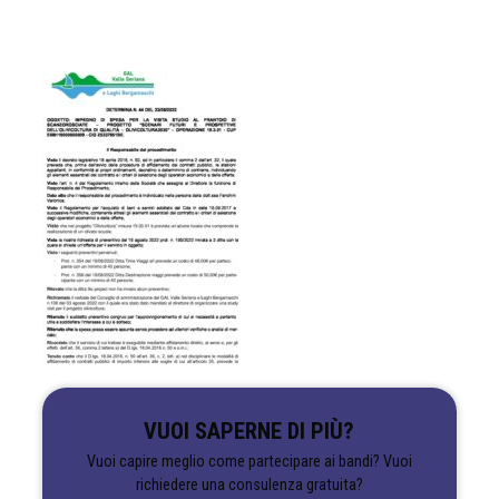
VUOI SAPERNE DI PIÙ?
Vuoi capire meglio come partecipare ai bandi? Vuoi
richiedere una consulenza gratuita?