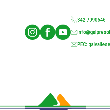
342 7090646
info@galpresol
PEC: galvallese