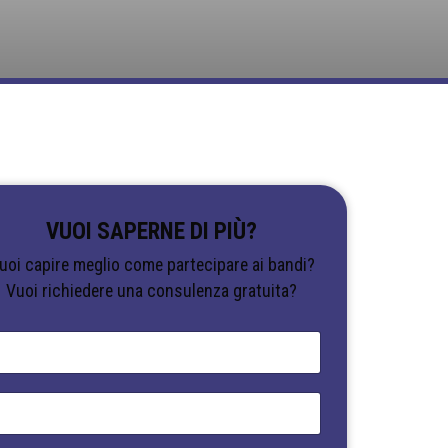
VUOI SAPERNE DI PIÙ?
uoi capire meglio come partecipare ai bandi?
Vuoi richiedere una consulenza gratuita?