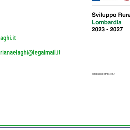
y
*
aghi.it
rianaelaghi@legalmail.it