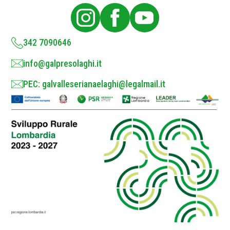
i
c
y
*
342 7090646
info@galpresolaghi.it
PEC: galvalleserianaelaghi@legalmail.it