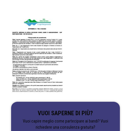
VUOI SAPERNE DI PIÙ?
Vuoi capire meglio come partecipare ai bandi? Vuoi
richiedere una consulenza gratuita?