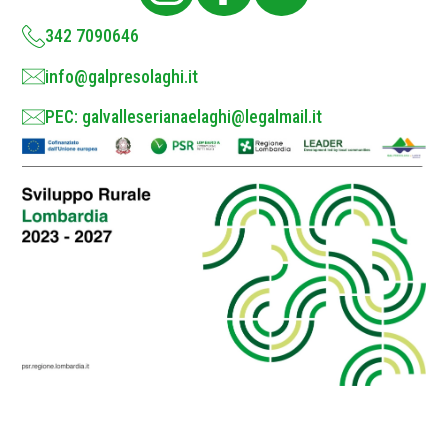
y
*
342 7090646
info@galpresolaghi.it
PEC: galvalleserianaelaghi@legalmail.it