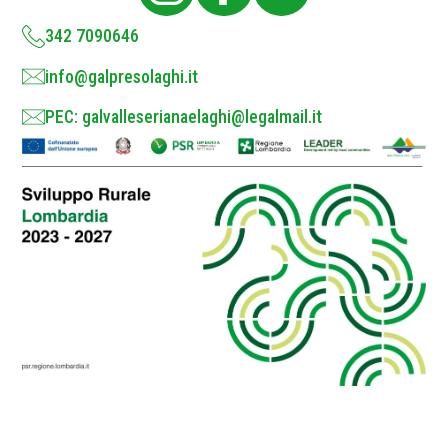
y
*
342 7090646
info@galpresolaghi.it
PEC: galvalleserianaelaghi@legalmail.it