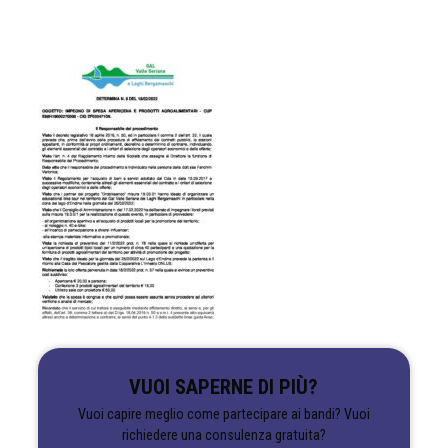
VUOI SAPERNE DI PIÙ?
Vuoi capire meglio come partecipare ai bandi? Vuoi
richiedere una consulenza gratuita?