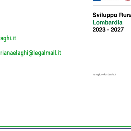
y
*
aghi.it
rianaelaghi@legalmail.it