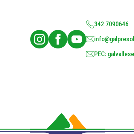
342 7090646
info@galpresol
PEC: galvallese