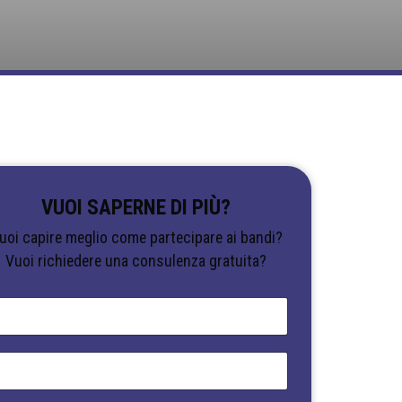
VUOI SAPERNE DI PIÙ?
uoi capire meglio come partecipare ai bandi?
Vuoi richiedere una consulenza gratuita?