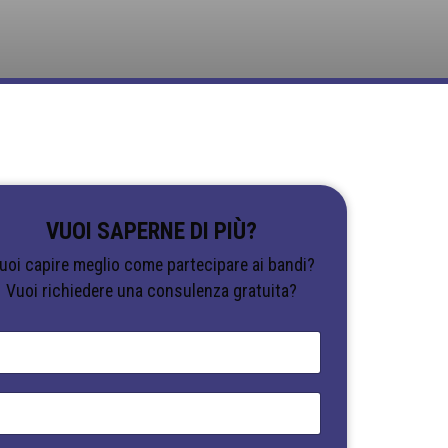
VUOI SAPERNE DI PIÙ?
uoi capire meglio come partecipare ai bandi?
Vuoi richiedere una consulenza gratuita?