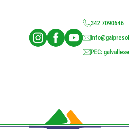
342 7090646
info@galpresol
PEC: galvallese