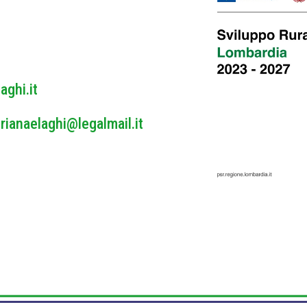
y
*
aghi.it
rianaelaghi@legalmail.it