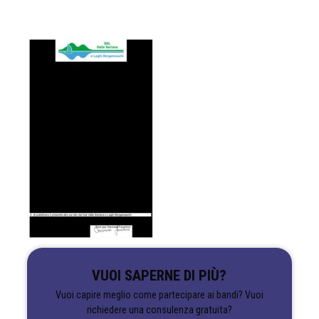
VUOI SAPERNE DI PIÙ?
Vuoi capire meglio come partecipare ai bandi? Vuoi
richiedere una consulenza gratuita?