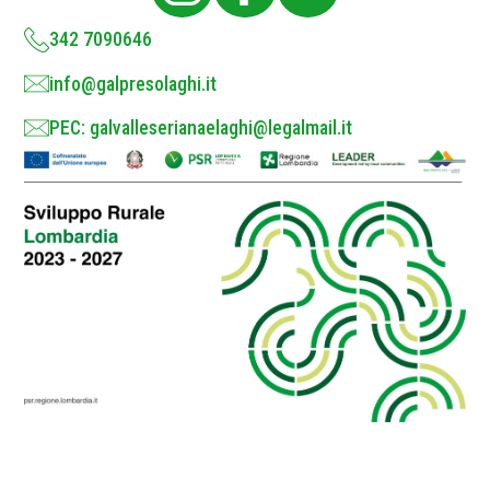
y
*
342 7090646
info@galpresolaghi.it
PEC: galvalleserianaelaghi@legalmail.it