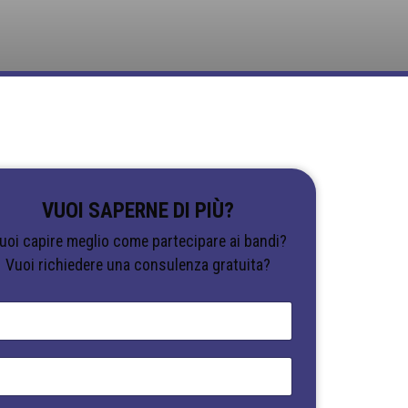
VUOI SAPERNE DI PIÙ?
uoi capire meglio come partecipare ai bandi?
Vuoi richiedere una consulenza gratuita?