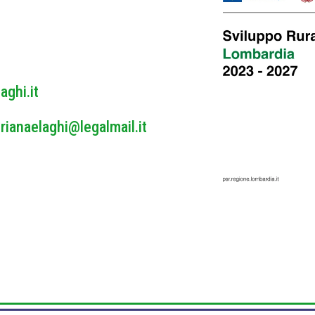
y
*
aghi.it
rianaelaghi@legalmail.it