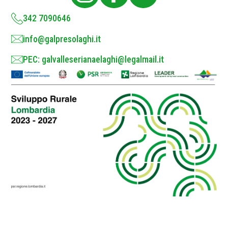
y
*
342 7090646
info@galpresolaghi.it
PEC: galvalleserianaelaghi@legalmail.it