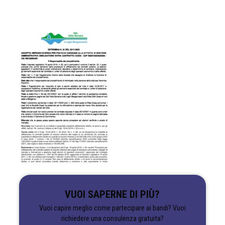
VUOI SAPERNE DI PIÙ?
Vuoi capire meglio come partecipare ai bandi? Vuoi
richiedere una consulenza gratuita?