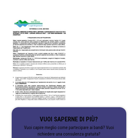
VUOI SAPERNE DI PIÙ?
Vuoi capire meglio come partecipare ai bandi? Vuoi
richiedere una consulenza gratuita?