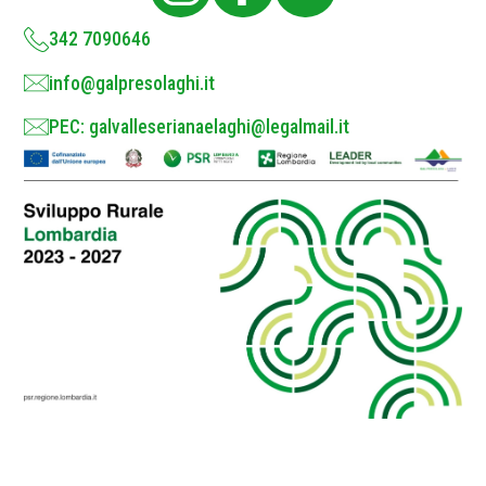
y
*
342 7090646
info@galpresolaghi.it
PEC: galvalleserianaelaghi@legalmail.it