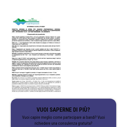
VUOI SAPERNE DI PIÙ?
Vuoi capire meglio come partecipare ai bandi? Vuoi
richiedere una consulenza gratuita?