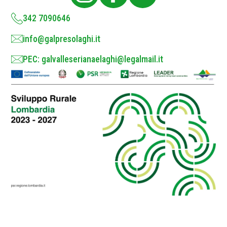
y
*
342 7090646
info@galpresolaghi.it
PEC: galvalleserianaelaghi@legalmail.it