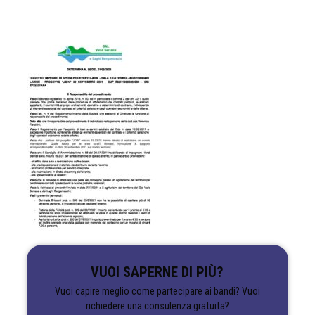
VUOI SAPERNE DI PIÙ?
Vuoi capire meglio come partecipare ai bandi? Vuoi
richiedere una consulenza gratuita?