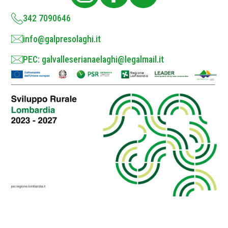
y
*
342 7090646
info@galpresolaghi.it
PEC: galvalleserianaelaghi@legalmail.it