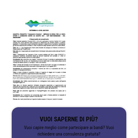
VUOI SAPERNE DI PIÙ?
Vuoi capire meglio come partecipare ai bandi? Vuoi
richiedere una consulenza gratuita?