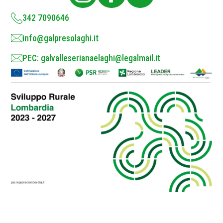
y
*
342 7090646
info@galpresolaghi.it
PEC: galvalleserianaelaghi@legalmail.it