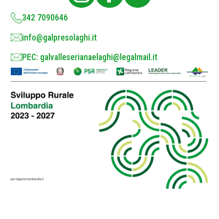
y
*
342 7090646
info@galpresolaghi.it
PEC: galvalleserianaelaghi@legalmail.it