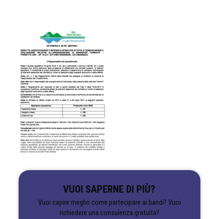
VUOI SAPERNE DI PIÙ?
Vuoi capire meglio come partecipare ai bandi? Vuoi
richiedere una consulenza gratuita?