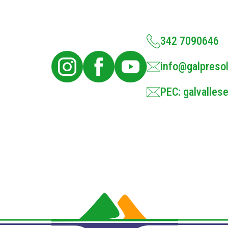
342 7090646
info@galpresol
PEC: galvallese