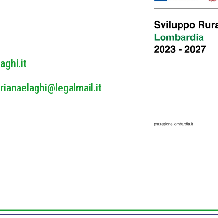
y
*
aghi.it
rianaelaghi@legalmail.it