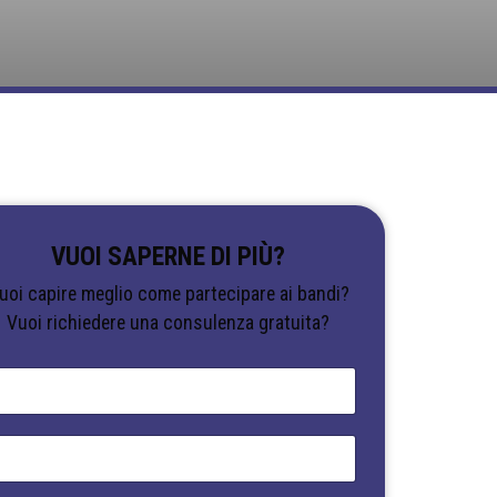
VUOI SAPERNE DI PIÙ?
uoi capire meglio come partecipare ai bandi?
Vuoi richiedere una consulenza gratuita?