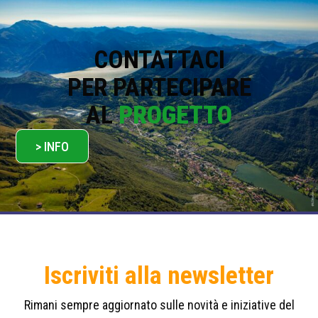
i
c
y
*
CONTATTACI
PER PARTECIPARE
AL
PROGETTO
> INFO
Iscriviti alla newsletter
Rimani sempre aggiornato sulle novità e iniziative del