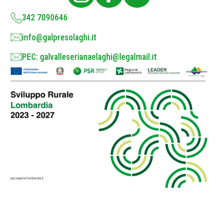
y
*
342 7090646
info@galpresolaghi.it
PEC: galvalleserianaelaghi@legalmail.it