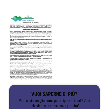
VUOI SAPERNE DI PIÙ?
Vuoi capire meglio come partecipare ai bandi? Vuoi
richiedere una consulenza gratuita?