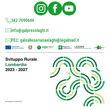
i
c
y
*
342 7090646
info@galpresolaghi.it
PEC: galvalleserianaelaghi@legalmail.it