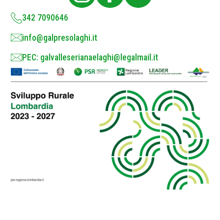
y
*
342 7090646
info@galpresolaghi.it
PEC: galvalleserianaelaghi@legalmail.it