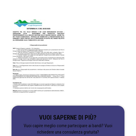
VUOI SAPERNE DI PIÙ?
Vuoi capire meglio come partecipare ai bandi? Vuoi
richiedere una consulenza gratuita?