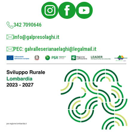
i
c
y
*
342 7090646
info@galpresolaghi.it
PEC: galvalleserianaelaghi@legalmail.it