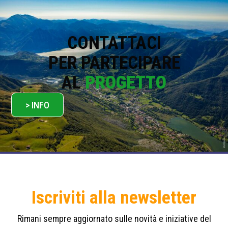
i
c
y
*
CONTATTACI
PER PARTECIPARE
AL
PROGETTO
> INFO
Iscriviti alla newsletter
Rimani sempre aggiornato sulle novità e iniziative del