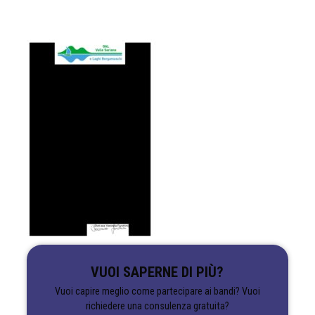
VUOI SAPERNE DI PIÙ?
Vuoi capire meglio come partecipare ai bandi? Vuoi
richiedere una consulenza gratuita?