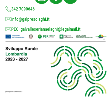
y
*
342 7090646
info@galpresolaghi.it
PEC: galvalleserianaelaghi@legalmail.it