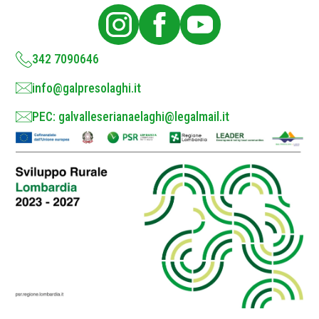
i
c
y
*
342 7090646
info@galpresolaghi.it
PEC: galvalleserianaelaghi@legalmail.it