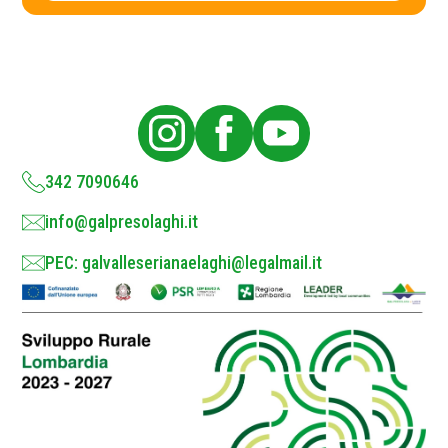
c
y
P
o
l
i
c
y
*
342 7090646
info@galpresolaghi.it
PEC: galvalleserianaelaghi@legalmail.it