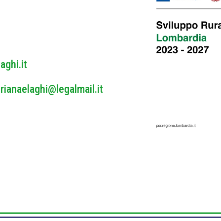
y
*
aghi.it
rianaelaghi@legalmail.it