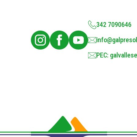
342 7090646
info@galpresol
PEC: galvallese