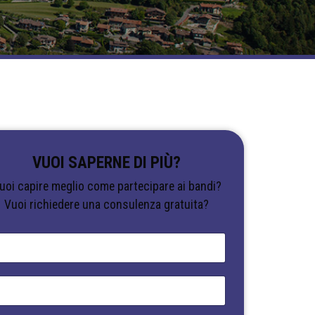
VUOI SAPERNE DI PIÙ?
uoi capire meglio come partecipare ai bandi?
Vuoi richiedere una consulenza gratuita?