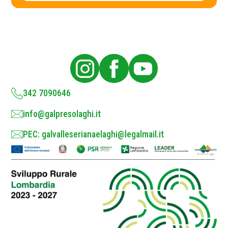
c
v
a
y
c
P
y
o
l
i
c
y
*
342 7090646
info@galpresolaghi.it
PEC: galvalleserianaelaghi@legalmail.it