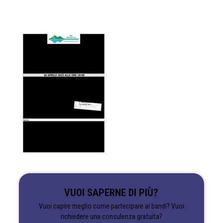
VUOI SAPERNE DI PIÙ?
Vuoi capire meglio come partecipare ai bandi? Vuoi
richiedere una consulenza gratuita?