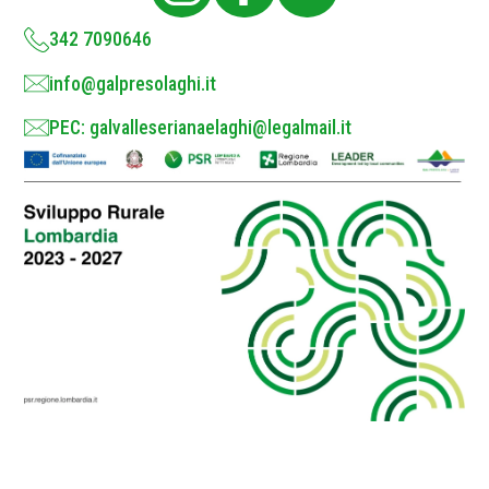
y
*
342 7090646
info@galpresolaghi.it
PEC: galvalleserianaelaghi@legalmail.it