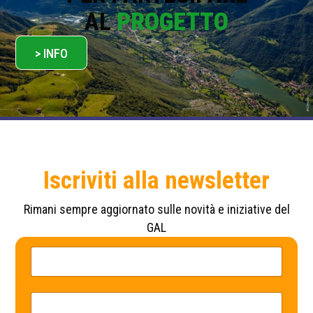
AL
PROGETTO
> INFO
Iscriviti alla newsletter
Rimani sempre aggiornato sulle novità e iniziative del
GAL
N
E
o
m
m
a
e
i
*
l
E
*
m