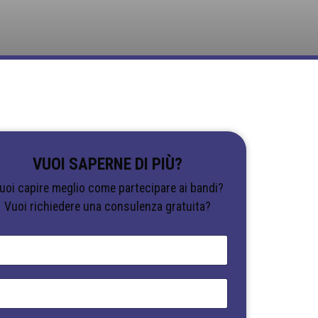
VUOI SAPERNE DI PIÙ?
uoi capire meglio come partecipare ai bandi?
Vuoi richiedere una consulenza gratuita?