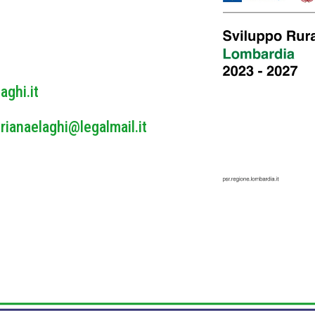
y
*
aghi.it
rianaelaghi@legalmail.it