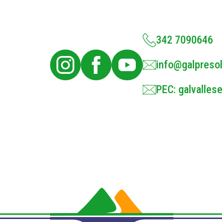
342 7090646
info@galpresol
PEC: galvallese