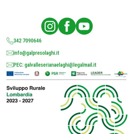
P
o
l
i
c
y
*
342 7090646
info@galpresolaghi.it
PEC: galvalleserianaelaghi@legalmail.it