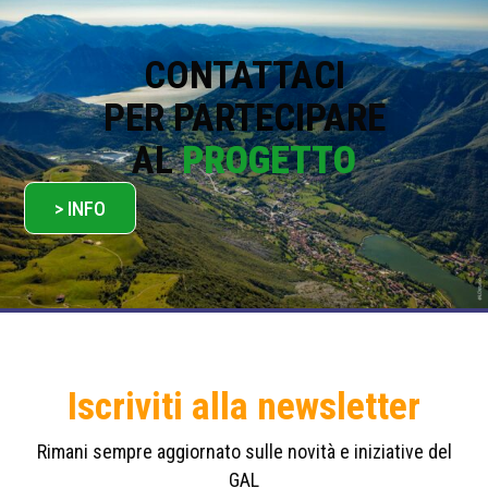
c
y
*
CONTATTACI
PER PARTECIPARE
AL
PROGETTO
> INFO
Iscriviti alla newsletter
Rimani sempre aggiornato sulle novità e iniziative del
GAL