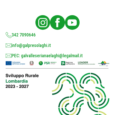
P
o
l
i
c
y
*
342 7090646
info@galpresolaghi.it
PEC: galvalleserianaelaghi@legalmail.it