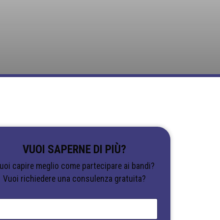
VUOI SAPERNE DI PIÙ?
uoi capire meglio come partecipare ai bandi?
Vuoi richiedere una consulenza gratuita?