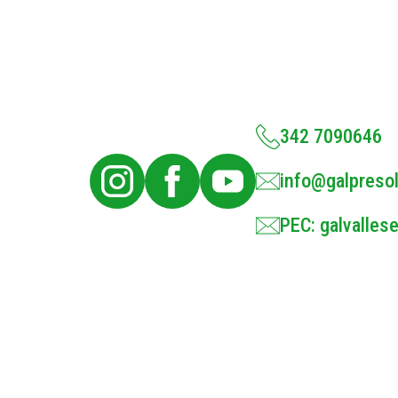
342 7090646
info@galpresol
PEC: galvallese