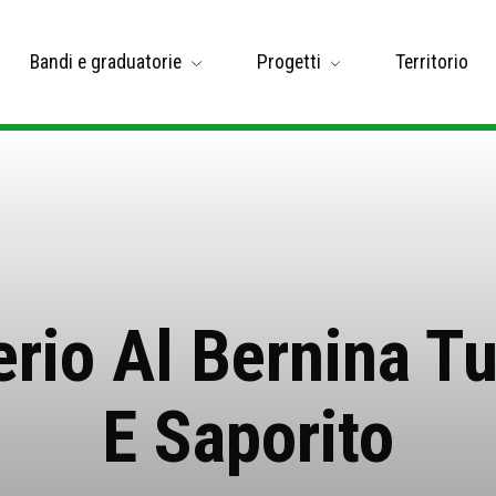
Bandi e graduatorie
Progetti
Territorio
erio Al Bernina Tu
E Saporito