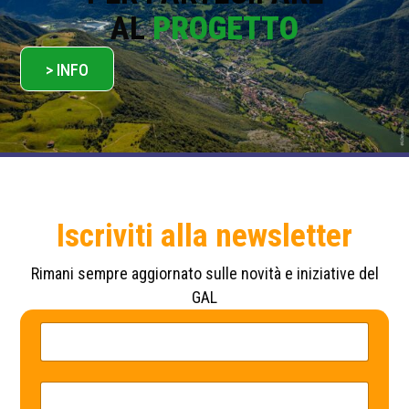
AL
PROGETTO
> INFO
Iscriviti alla newsletter
Rimani sempre aggiornato sulle novità e iniziative del
GAL
N
N
o
o
m
m
e
e
N
*
E
o
m