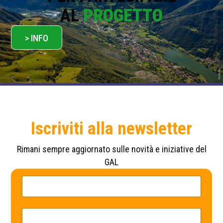
AL
PROGETTO
> INFO
Iscriviti alla newsletter
Rimani sempre aggiornato sulle novità e iniziative del
GAL
N
*
o
P
m
o
e
l
*
i
E
c
m