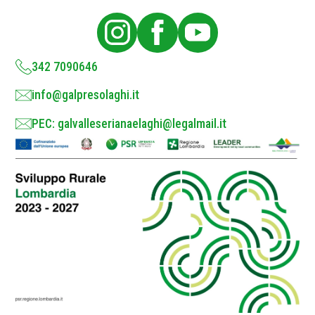
l
i
c
y
*
342 7090646
info@galpresolaghi.it
PEC: galvalleserianaelaghi@legalmail.it