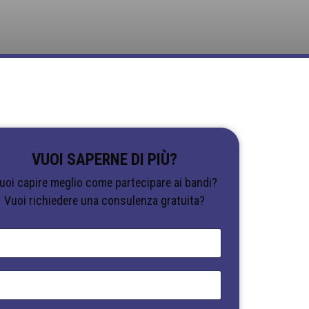
VUOI SAPERNE DI PIÙ?
uoi capire meglio come partecipare ai bandi?
Vuoi richiedere una consulenza gratuita?