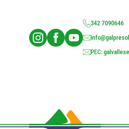
342 7090646
info@galpresol
PEC: galvallese