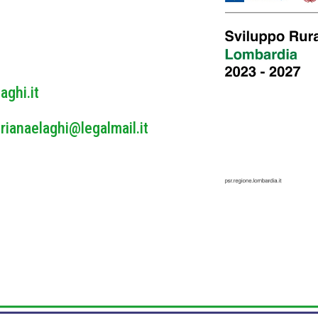
y
*
aghi.it
rianaelaghi@legalmail.it