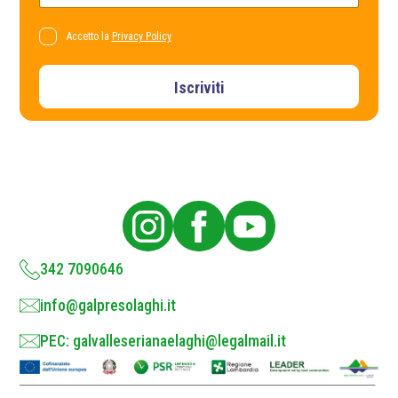
a
y
i
E
l
P
Accetto la
Privacy Policy
m
*
r
a
i
i
l
v
Iscriviti
a
c
y
P
o
l
i
c
y
*
342 7090646
info@galpresolaghi.it
PEC: galvalleserianaelaghi@legalmail.it