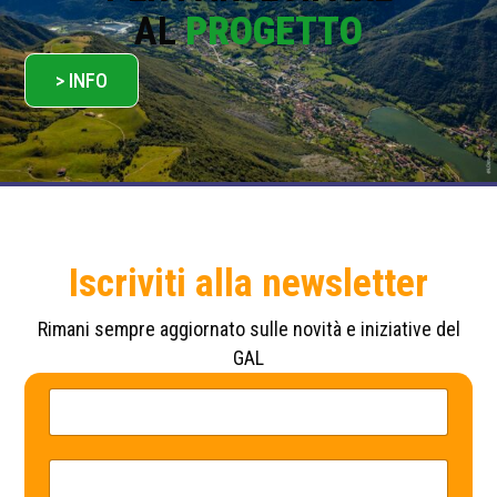
AL
PROGETTO
> INFO
Iscriviti alla newsletter
Rimani sempre aggiornato sulle novità e iniziative del
GAL
*
N
P
o
r
m
i
e
v
*
E
a
m
c