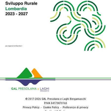
© 2017-2026 GAL Presolana e Laghi Bergamaschi
P.IVA 04173870165
Privacy Policy
-
Cookie Policy
-
Preferenze di privacy