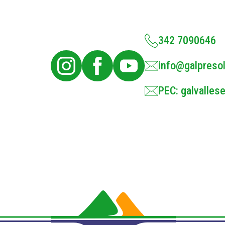
342 7090646
info@galpresol
PEC: galvallese