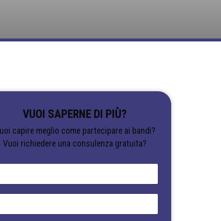
VUOI SAPERNE DI PIÙ?
uoi capire meglio come partecipare ai bandi?
Vuoi richiedere una consulenza gratuita?