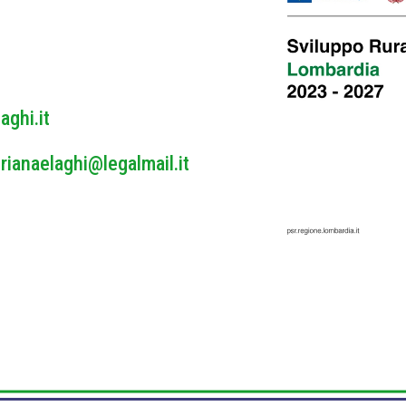
y
*
aghi.it
rianaelaghi@legalmail.it