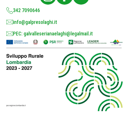
y
*
342 7090646
info@galpresolaghi.it
PEC: galvalleserianaelaghi@legalmail.it