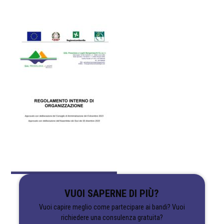
VUOI SAPERNE DI PIÙ?
Vuoi capire meglio come partecipare ai bandi? Vuoi
richiedere una consulenza gratuita?